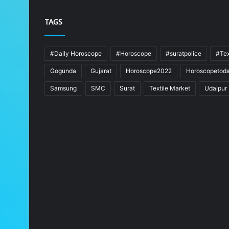
TAGS
#Daily Horoscope
#Horoscope
#suratpolice
#Tex
Gogunda
Gujarat
Horoscope2022
Horoscopetod
Samsung
SMC
Surat
Textile Market
Udaipur