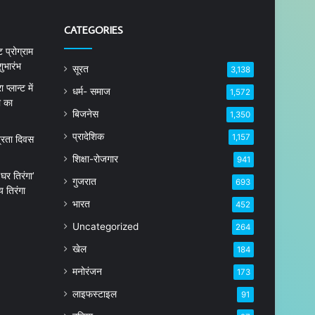
CATEGORIES
 प्रोग्राम
ुभारंभ
सूरत
3,138
्लान्ट में
धर्म- समाज
1,572
ा का
बिजनेस
1,350
प्रादेशिक
1,157
त्रता दिवस
शिक्षा-रोजगार
941
घर तिरंगा’
गुजरात
693
 तिरंगा
भारत
452
Uncategorized
264
खेल
184
मनोरंजन
173
लाइफस्टाइल
91