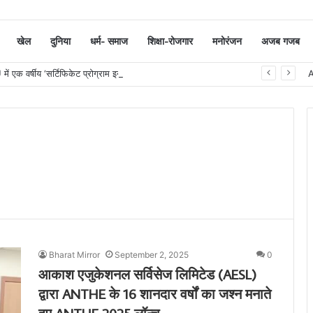
खेल
दुनिया
धर्म- समाज
शिक्षा-रोजगार
मनोरंजन
अजब गजब
सूरत : VNSGU में एक वर्षीय ‘सर्टिफिकेट प्रोग्राम इन जर्नलिज्म एंड मास कम्युनिकेशन’ का शुभारंभ
Bharat Mirror
September 2, 2025
0
आकाश एजुकेशनल सर्विसेज लिमिटेड (AESL)
द्वारा ANTHE के 16 शानदार वर्षों का जश्न मनाते