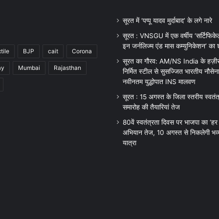
सूरत में ‘पप्पू यादव मुर्दाबाद’ के लगे नारे
सूरत : VNSGU में एक वर्षीय ‘सर्टिफिकेट
इन जर्नलिज्म एंड मास कम्युनिकेशन’ का श
tile
BJP
cait
Corona
सूरत का गौरव: AM/NS India के हज़ीरा प
ay
Mumbai
Rajasthan
निर्मित स्टील से सुसज्जित भारतीय नौसेन
नवीनतम युद्धोपात INS मालवण
सूरत : 15 अगस्त के जिला स्तरीय स्वतं
समारोह की तैयारियां तेज
80वें स्वतंत्रता दिवस पर भाजपा का ‘हर 
अभियान तेज, 10 अगस्त से निकलेगी भव्य
यात्रा