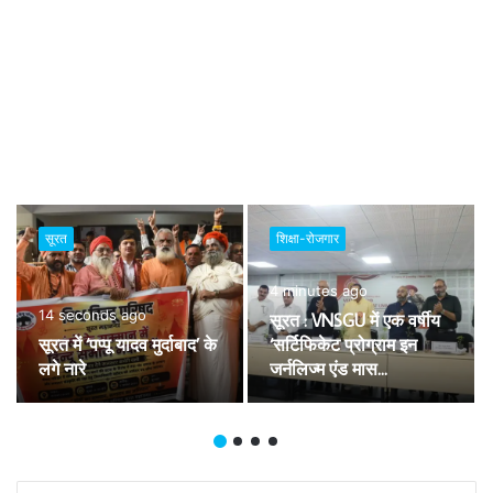
सूरत
शिक्षा-रोजगार
4 minutes ago
14 seconds ago
सूरत : VNSGU में एक वर्षीय
सूरत में ‘पप्पू यादव मुर्दाबाद’ के
‘सर्टिफिकेट प्रोग्राम इन
लगे नारे
जर्नलिज्म एंड मास
कम्युनिकेशन’ का शुभारंभ