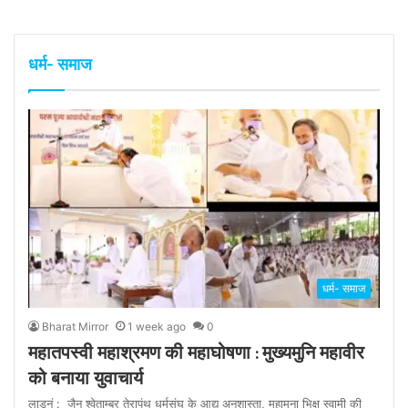
धर्म- समाज
धर्म- समाज
Bharat Mirror
1 week ago
0
महातपस्वी महाश्रमण की महाघोषणा : मुख्यमुनि महावीर
को बनाया युवाचार्य
लाडनूं : जैन श्वेताम्बर तेरापंथ धर्मसंघ के आद्य अनुशास्ता, महामना भिक्षु स्वामी की