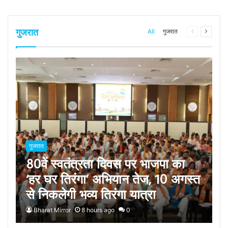
गुजरात
All
गुजरात
Previous
Next
page
page
गुजरात
80वें स्वतंत्रता दिवस पर भाजपा का
‘हर घर तिरंगा’ अभियान तेज, 10 अगस्त
से निकलेगी भव्य तिरंगा यात्रा
Bharat Mirror
8 hours ago
0