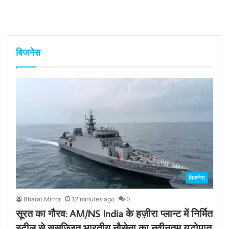
बिजनेस
बिजनेस
Bharat Mirror
12 minutes ago
0
सूरत का गौरव: AM/NS India के हज़ीरा प्लान्ट में निर्मित
स्टील से सुसज्जित भारतीय नौसेना का नवीनतम युद्धोपात