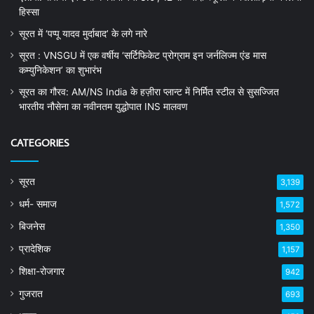
हिस्सा
सूरत में ‘पप्पू यादव मुर्दाबाद’ के लगे नारे
सूरत : VNSGU में एक वर्षीय ‘सर्टिफिकेट प्रोग्राम इन जर्नलिज्म एंड मास
कम्युनिकेशन’ का शुभारंभ
सूरत का गौरव: AM/NS India के हज़ीरा प्लान्ट में निर्मित स्टील से सुसज्जित
भारतीय नौसेना का नवीनतम युद्धोपात INS मालवण
CATEGORIES
सूरत
3,139
धर्म- समाज
1,572
बिजनेस
1,350
प्रादेशिक
1,157
शिक्षा-रोजगार
942
गुजरात
693