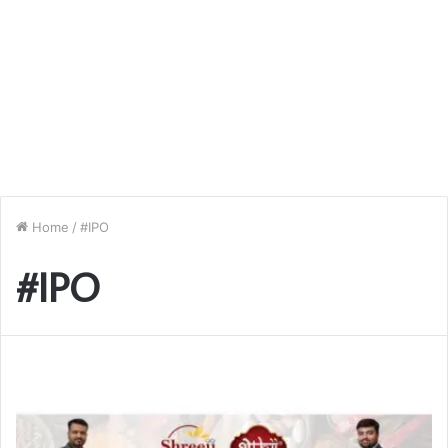
Home
/
#IPO
#IPO