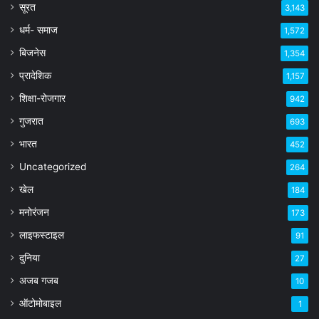
सूरत
3,143
धर्म- समाज
1,572
बिजनेस
1,354
प्रादेशिक
1,157
शिक्षा-रोजगार
942
गुजरात
693
भारत
452
Uncategorized
264
खेल
184
मनोरंजन
173
लाइफस्टाइल
91
दुनिया
27
अजब गजब
10
ऑटोमोबाइल
1