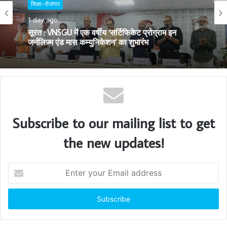
e
2 days ago
शिक्षा-रोजगार
सूरत का गौरव: AM/NS India के हज़ीरा प्लान्ट में निर्मित
स्टील से सुसज्जित भारतीय नौसेना का नवीनतम युद्धोपात INS
1 day ago
मालवण
सूरत : VNSGU में एक वर्षीय ‘सर्टिफिकेट प्रोग्राम इन
जर्नलिज्म एंड मास कम्युनिकेशन’ का शुभारंभ
Subscribe to our mailing list to get
the new updates!
E
n
t
e
r
y