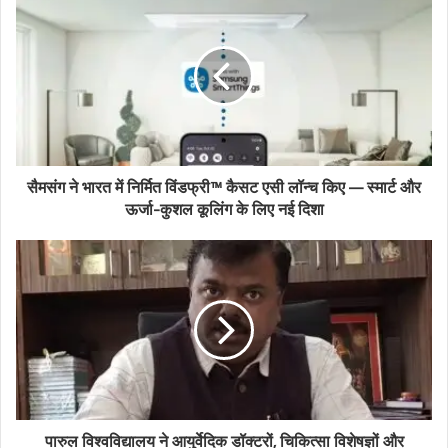
r
E
m
a
i
l
a
d
d
सैमसंग ने भारत में निर्मित विंडफ्री™ कैसट एसी लॉन्च किए — स्मार्ट और
r
ऊर्जा-कुशल कूलिंग के लिए नई दिशा
e
s
s
पारुल विश्वविद्यालय ने आयुर्वेदिक डॉक्टरों, चिकित्सा विशेषज्ञों और