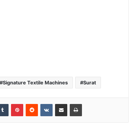
Signature Textile Machines
Surat
Tumblr
Pinterest
Reddit
VKontakte
Share via Email
Print