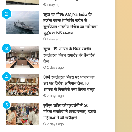
1 day ago
सूरत का गौरव: AM/NS India के
हज़ीरा प्लान्ट में निर्मित स्टील से
सुसज्जित भारतीय नौसेना का नवीनतम
युद्धोपात INS मालवण
1 day ago
सूरत : 15 अगस्त के जिला स्तरीय
स्वतंत्रता दिवस समारोह की तैयारियां
तेज
2 days ago
80वें स्वतंत्रता दिवस पर भाजपा का
‘हर घर तिरंगा’ अभियान तेज, 10
अगस्त से निकलेगी भव्य तिरंगा यात्रा
2 days ago
एबीएन शक्ति की प्रदर्शनी में 50
महिला उद्यमियों ने लगाए स्टॉल, हजारों
महिलाओं ने की खरीदारी
2 days ago