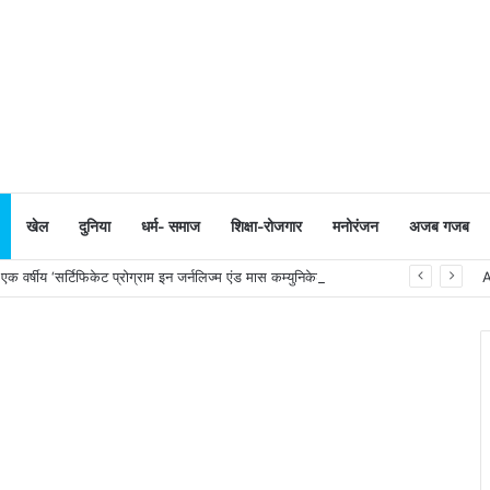
खेल
दुनिया
धर्म- समाज
शिक्षा-रोजगार
मनोरंजन
अजब गजब
 वर्षीय ‘सर्टिफिकेट प्रोग्राम इन जर्नलिज्म एंड मास कम्युनिकेशन’ का शुभारंभ