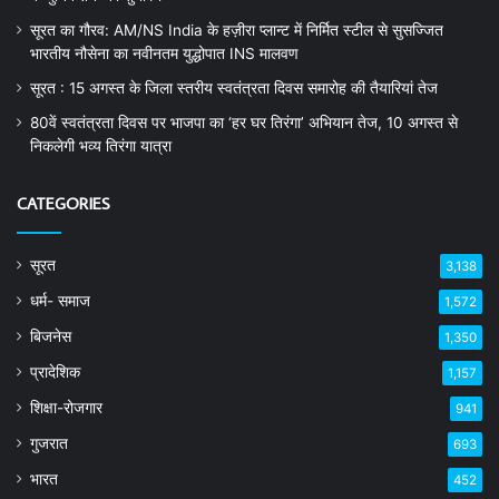
सूरत का गौरव: AM/NS India के हज़ीरा प्लान्ट में निर्मित स्टील से सुसज्जित
भारतीय नौसेना का नवीनतम युद्धोपात INS मालवण
सूरत : 15 अगस्त के जिला स्तरीय स्वतंत्रता दिवस समारोह की तैयारियां तेज
80वें स्वतंत्रता दिवस पर भाजपा का ‘हर घर तिरंगा’ अभियान तेज, 10 अगस्त से
निकलेगी भव्य तिरंगा यात्रा
CATEGORIES
सूरत
3,138
धर्म- समाज
1,572
बिजनेस
1,350
प्रादेशिक
1,157
शिक्षा-रोजगार
941
गुजरात
693
भारत
452