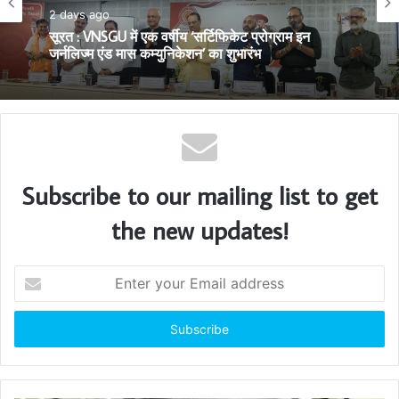
2 days ago
शिक्षा-रोजगार
सूरत का गौरव: AM/NS India के हज़ीरा प्लान्ट में निर्मित
2 days ago
स्टील से सुसज्जित भारतीय नौसेना का नवीनतम युद्धोपात INS
मालवण
सूरत : VNSGU में एक वर्षीय ‘सर्टिफिकेट प्रोग्राम इन
जर्नलिज्म एंड मास कम्युनिकेशन’ का शुभारंभ
Subscribe to our mailing list to get
the new updates!
E
n
t
e
r
y
o