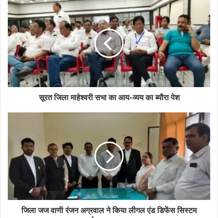
u
r
E
m
a
i
l
a
d
d
सूरत जिला माहेश्वरी सभा का आय-व्यय का ब्यौरा पेश
r
e
s
s
जिला जज वाणी रंजन अग्रवाल ने किया लीगल एंड डिफेंस सिस्टम