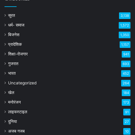
सूरत
3,138
धर्म- समाज
1,572
बिजनेस
1,350
प्रादेशिक
1,157
शिक्षा-रोजगार
941
गुजरात
693
भारत
452
Uncategorized
264
खेल
184
मनोरंजन
173
लाइफस्टाइल
91
दुनिया
27
अजब गजब
10