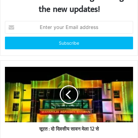
the new updates!
E
n
t
e
r
y
o
u
r
E
m
a
i
l
a
d
d
सूरत : दो दिवसीय सावन मेला 12 से
r