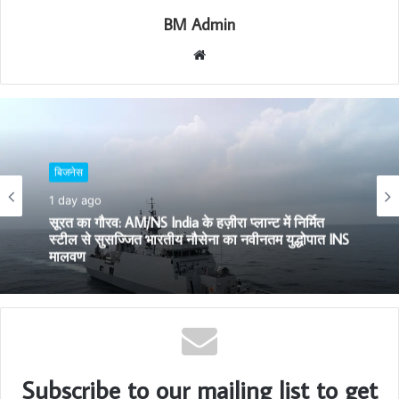
BM Admin
W
e
b
s
i
t
बिजनेस
e
1 day ago
सूरत का गौरव: AM/NS India के हज़ीरा प्लान्ट में निर्मित
स्टील से सुसज्जित भारतीय नौसेना का नवीनतम युद्धोपात INS
मालवण
Subscribe to our mailing list to get