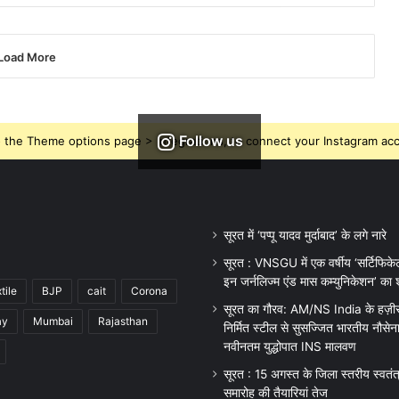
Load More
Follow us
 the Theme options page > Integrations, to connect your Instagram ac
सूरत में ‘पप्पू यादव मुर्दाबाद’ के लगे नारे
सूरत : VNSGU में एक वर्षीय ‘सर्टिफिकेट
इन जर्नलिज्म एंड मास कम्युनिकेशन’ का श
tile
BJP
cait
Corona
सूरत का गौरव: AM/NS India के हज़ीरा प
ay
Mumbai
Rajasthan
निर्मित स्टील से सुसज्जित भारतीय नौसेन
नवीनतम युद्धोपात INS मालवण
सूरत : 15 अगस्त के जिला स्तरीय स्वतं
समारोह की तैयारियां तेज