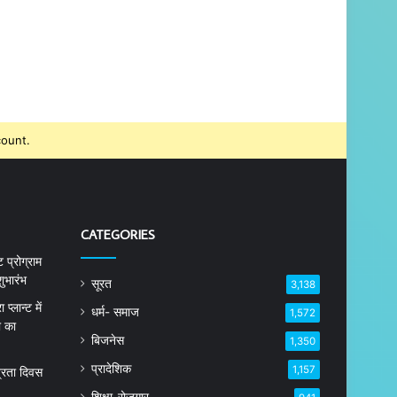
count.
CATEGORIES
 प्रोग्राम
ुभारंभ
सूरत
3,138
्लान्ट में
धर्म- समाज
1,572
ा का
बिजनेस
1,350
प्रादेशिक
1,157
त्रता दिवस