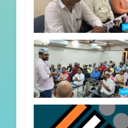
गुज
प्राद