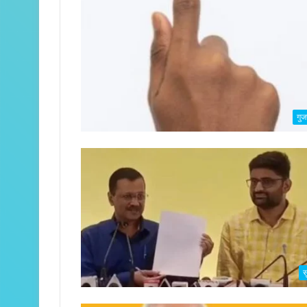
गुज
स