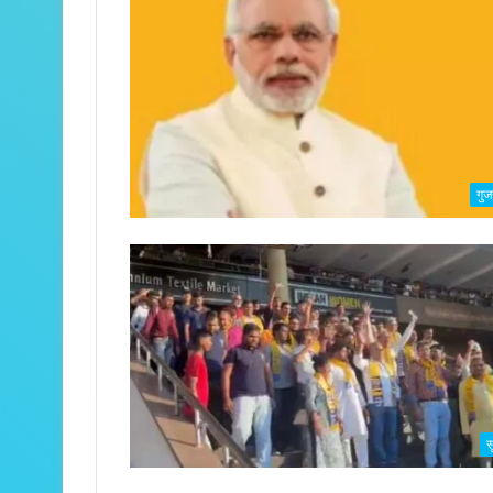
गुज
स