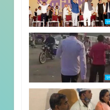
गुज
गुज