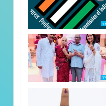
गुज
गुज