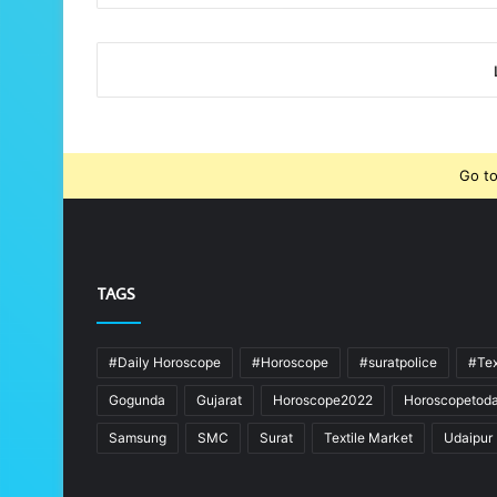
Go to
TAGS
#Daily Horoscope
#Horoscope
#suratpolice
#Tex
Gogunda
Gujarat
Horoscope2022
Horoscopetod
Samsung
SMC
Surat
Textile Market
Udaipur