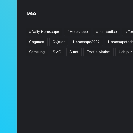
TAGS
#Daily Horoscope
#Horoscope
#suratpolice
#Tex
Gogunda
Gujarat
Horoscope2022
Horoscopetod
Samsung
SMC
Surat
Textile Market
Udaipur