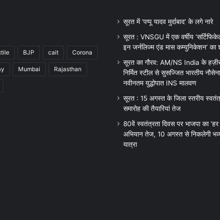
सूरत में ‘पप्पू यादव मुर्दाबाद’ के लगे नारे
सूरत : VNSGU में एक वर्षीय ‘सर्टिफिकेट
इन जर्नलिज्म एंड मास कम्युनिकेशन’ का श
tile
BJP
cait
Corona
सूरत का गौरव: AM/NS India के हज़ीरा प
ay
Mumbai
Rajasthan
निर्मित स्टील से सुसज्जित भारतीय नौसेन
नवीनतम युद्धोपात INS मालवण
सूरत : 15 अगस्त के जिला स्तरीय स्वतं
समारोह की तैयारियां तेज
80वें स्वतंत्रता दिवस पर भाजपा का ‘हर 
अभियान तेज, 10 अगस्त से निकलेगी भव्य
यात्रा