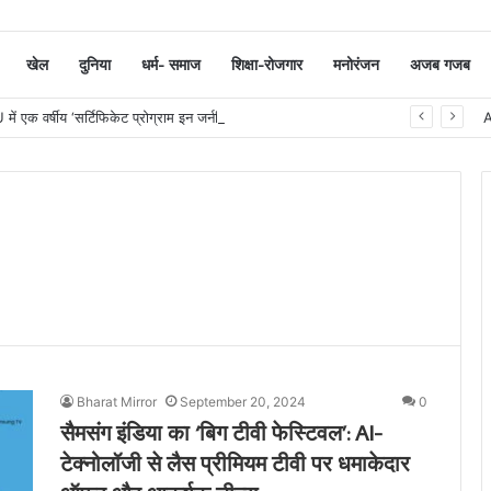
खेल
दुनिया
धर्म- समाज
शिक्षा-रोजगार
मनोरंजन
अजब गजब
सूरत : VNSGU में एक वर्षीय ‘सर्टिफिकेट प्रोग्राम इन जर्नलिज्म एंड मास कम्युनिकेशन’ का शुभारंभ
Bharat Mirror
September 20, 2024
0
सैमसंग इंडिया का ‘बिग टीवी फेस्टिवल’: AI-
टेक्‍नोलॉजी से लैस प्रीमियम टीवी पर धमाकेदार