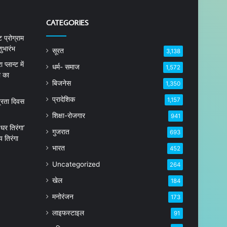
CATEGORIES
 प्रोग्राम
ुभारंभ
सूरत
3,138
्लान्ट में
धर्म- समाज
1,572
ा का
बिजनेस
1,350
प्रादेशिक
1,157
त्रता दिवस
शिक्षा-रोजगार
941
घर तिरंगा’
गुजरात
693
 तिरंगा
भारत
452
Uncategorized
264
खेल
184
मनोरंजन
173
लाइफस्टाइल
91