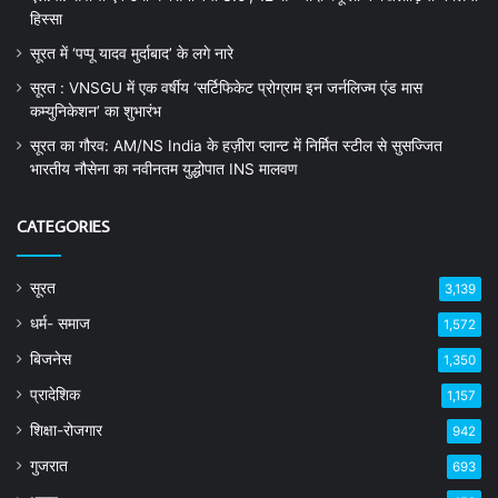
हिस्सा
सूरत में ‘पप्पू यादव मुर्दाबाद’ के लगे नारे
सूरत : VNSGU में एक वर्षीय ‘सर्टिफिकेट प्रोग्राम इन जर्नलिज्म एंड मास
कम्युनिकेशन’ का शुभारंभ
सूरत का गौरव: AM/NS India के हज़ीरा प्लान्ट में निर्मित स्टील से सुसज्जित
भारतीय नौसेना का नवीनतम युद्धोपात INS मालवण
CATEGORIES
सूरत
3,139
धर्म- समाज
1,572
बिजनेस
1,350
प्रादेशिक
1,157
शिक्षा-रोजगार
942
गुजरात
693