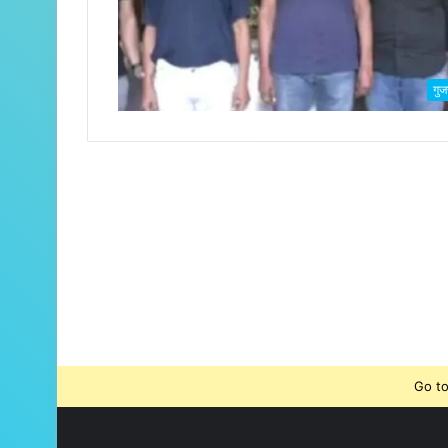
गुज
Go to