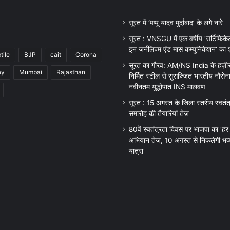
सूरत में ‘पप्पू यादव मुर्दाबाद’ के लगे नारे
सूरत : VNSGU में एक वर्षीय ‘सर्टिफिकेट
इन जर्नलिज्म एंड मास कम्युनिकेशन’ का श
tile
BJP
cait
Corona
सूरत का गौरव: AM/NS India के हज़ीरा प
ay
Mumbai
Rajasthan
निर्मित स्टील से सुसज्जित भारतीय नौसेन
नवीनतम युद्धोपात INS मालवण
सूरत : 15 अगस्त के जिला स्तरीय स्वतं
समारोह की तैयारियां तेज
80वें स्वतंत्रता दिवस पर भाजपा का ‘हर 
अभियान तेज, 10 अगस्त से निकलेगी भव्य
यात्रा