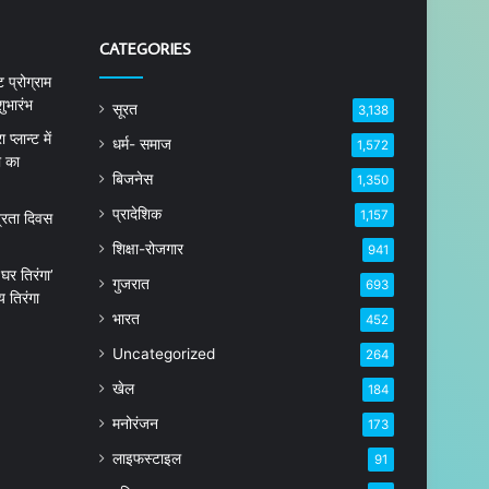
CATEGORIES
 प्रोग्राम
ुभारंभ
सूरत
3,138
्लान्ट में
धर्म- समाज
1,572
ा का
बिजनेस
1,350
प्रादेशिक
1,157
त्रता दिवस
शिक्षा-रोजगार
941
घर तिरंगा’
गुजरात
693
 तिरंगा
भारत
452
Uncategorized
264
खेल
184
मनोरंजन
173
लाइफस्टाइल
91