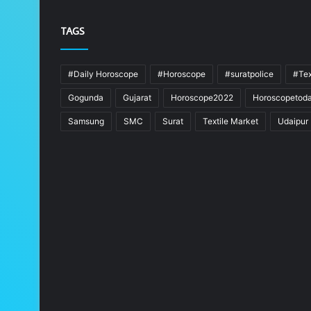
TAGS
#Daily Horoscope
#Horoscope
#suratpolice
#Tex
Gogunda
Gujarat
Horoscope2022
Horoscopetod
Samsung
SMC
Surat
Textile Market
Udaipur