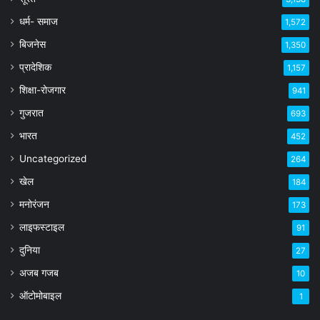
धर्म- समाज
1,572
बिजनेस
1,350
प्रादेशिक
1,157
शिक्षा-रोजगार
941
गुजरात
693
भारत
452
Uncategorized
264
खेल
184
मनोरंजन
173
लाइफस्टाइल
91
दुनिया
27
अजब गजब
10
ऑटोमोबाइल
1