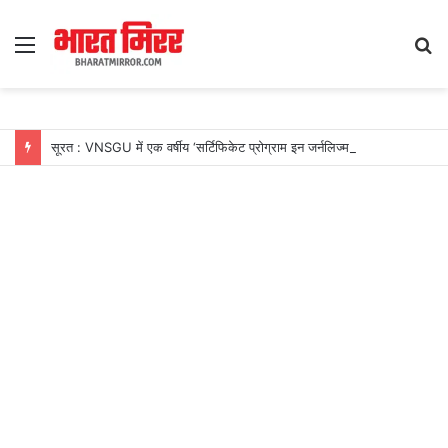
Menu
S
fo
सूरत : VNSGU में एक वर्षीय ‘सर्टिफिकेट प्रोग्राम इन जर्नलिज्म एंड मास कम्युनिकेशन’ का शुभारंभ