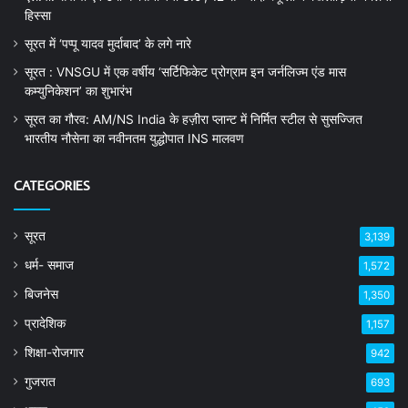
हिस्सा
सूरत में ‘पप्पू यादव मुर्दाबाद’ के लगे नारे
सूरत : VNSGU में एक वर्षीय ‘सर्टिफिकेट प्रोग्राम इन जर्नलिज्म एंड मास
कम्युनिकेशन’ का शुभारंभ
सूरत का गौरव: AM/NS India के हज़ीरा प्लान्ट में निर्मित स्टील से सुसज्जित
भारतीय नौसेना का नवीनतम युद्धोपात INS मालवण
CATEGORIES
सूरत
3,139
धर्म- समाज
1,572
बिजनेस
1,350
प्रादेशिक
1,157
शिक्षा-रोजगार
942
गुजरात
693