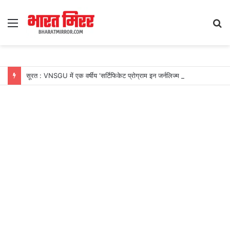
Menu
S
fo
सूरत : VNSGU में एक वर्षीय ‘सर्टिफिकेट प्रोग्राम इन जर्नलिज्म एंड मास कम्युनिकेशन’ का शुभारंभ