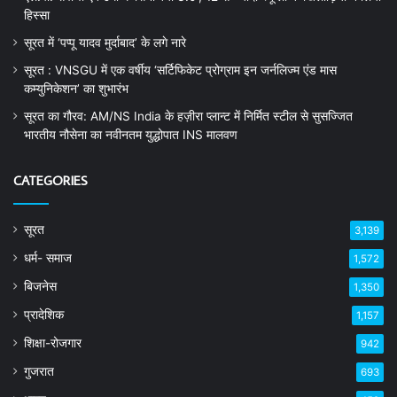
हिस्सा
सूरत में ‘पप्पू यादव मुर्दाबाद’ के लगे नारे
सूरत : VNSGU में एक वर्षीय ‘सर्टिफिकेट प्रोग्राम इन जर्नलिज्म एंड मास
कम्युनिकेशन’ का शुभारंभ
सूरत का गौरव: AM/NS India के हज़ीरा प्लान्ट में निर्मित स्टील से सुसज्जित
भारतीय नौसेना का नवीनतम युद्धोपात INS मालवण
CATEGORIES
सूरत
3,139
धर्म- समाज
1,572
बिजनेस
1,350
प्रादेशिक
1,157
शिक्षा-रोजगार
942
गुजरात
693