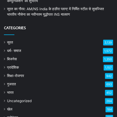
कम्युनिकेशन’ का शुभारंभ
सूरत का गौरव: AM/NS India के हज़ीरा प्लान्ट में निर्मित स्टील से सुसज्जित
भारतीय नौसेना का नवीनतम युद्धोपात INS मालवण
CATEGORIES
सूरत
3,139
धर्म- समाज
1,572
बिजनेस
1,350
प्रादेशिक
1,157
शिक्षा-रोजगार
942
गुजरात
693
भारत
452
Uncategorized
264
खेल
184