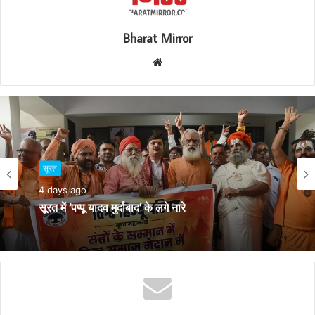
Bharat Mirror
W
e
b
s
i
t
e
सूरत
4 days ago
सूरत में ‘पप्पू यादव मुर्दाबाद’ के लगे नारे