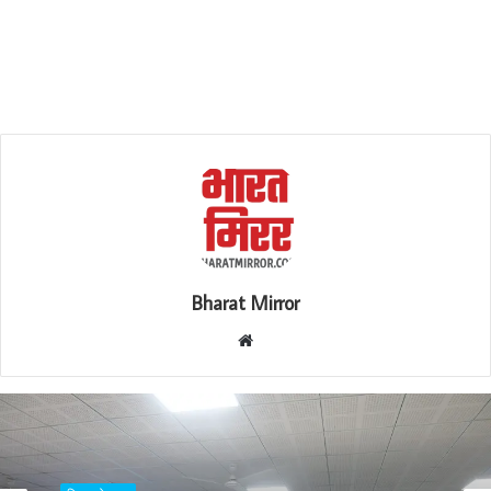
Bharat Mirror
W
e
b
s
i
t
बिजनेस