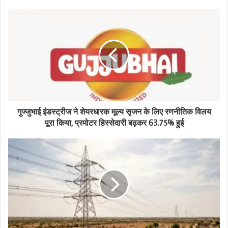
o
u
r
E
m
a
i
l
a
d
d
गुज्जुभाई इंडस्ट्रीज ने शेयरधारक मूल्य सृजन के लिए रणनीतिक विलय
r
पूरा किया, प्रमोटर हिस्सेदारी बढ़कर 63.75% हुई
e
s
s