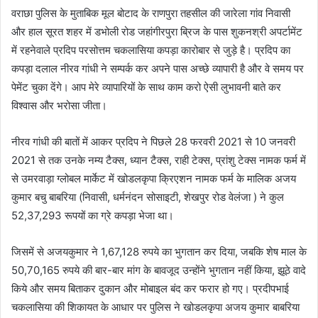
वराछा पुलिस के मुताबिक मूल बोटाद के राणपुरा तहसील की जारेला गांव निवासी
l
और हाल सूरत शहर में डभोली रोड जहांगीरपुरा ब्रिज के पास शुकनश्री अपर्टामेंट
में रहनेवाले प्रदिप परसोत्तम चकलासिया कपड़ा कारोबार से जुड़े है। प्रदिप का
कपड़ा दलाल नीरव गांधी ने सम्पर्क कर अपने पास अच्छे व्यापारी है और वे समय पर
पेमेंट चुका देंगे। आप मेरे व्यापारियों के साथ काम करो ऐसी लुभावनी बाते कर
विश्वास और भरोसा जीता।
नीरव गांधी की बातों में आकर प्रदिप ने पिछले 28 फरवरी 2021 से 10 जनवरी
2021 से तक उनके नम्य टैक्स, ध्यान टैक्स, राही टेक्स, प्रांशु टेक्स नामक फर्म में
से उमरवाड़ा ग्लोबल मार्केट में खोडलकृपा क्रिएशन नामक फर्म के मालिक अजय
कुमार बचु बाबरिया (निवासी, धर्मनंदन सोसाइटी, शेखपुर रोड वेलंजा ) ने कुल
52,37,293 रूपयों का ग्रे कपड़ा भेजा था।
जिसमें से अजयकुमार ने 1,67,128 रुपये का भुगतान कर दिया, जबकि शेष माल के
50,70,165 रुपये की बार-बार मांग के बावजूद उन्होंने भुगतान नहीं किया, झूठे वादे
किये और समय बिताकर दुकान और मोबाइल बंद कर फरार हो गए। प्रदीपभाई
चकलासिया की शिकायत के आधार पर पुलिस ने खोडलकृपा अजय कुमार बाबरिया