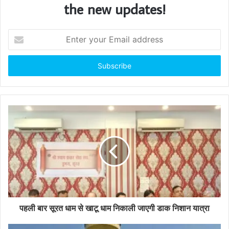
the new updates!
E
n
t
e
r
y
o
u
r
E
m
a
i
l
a
d
d
पहली बार सूरत धाम से खाटू धाम निकाली जाएगी डाक निशान यात्रा
r
e