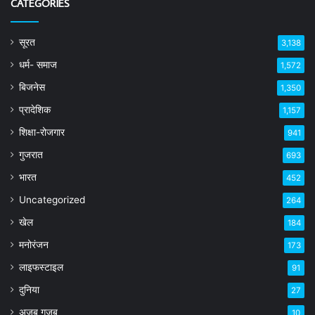
CATEGORIES
सूरत
3,138
धर्म- समाज
1,572
बिजनेस
1,350
प्रादेशिक
1,157
शिक्षा-रोजगार
941
गुजरात
693
भारत
452
Uncategorized
264
खेल
184
मनोरंजन
173
लाइफस्टाइल
91
दुनिया
27
अजब गजब
10