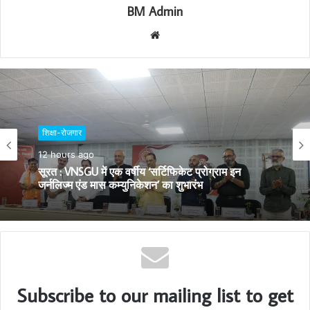
BM Admin
W
e
b
s
i
t
शिक्षा-रोजगार
e
12 hours ago
सूरत : VNSGU में एक वर्षीय ‘सर्टिफिकेट प्रोग्राम इन
जर्नलिज्म एंड मास कम्युनिकेशन’ का शुभारंभ
Subscribe to our mailing list to get