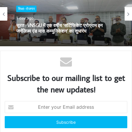
t
शिक्षा-रोजगार
e
1 day ago
सूरत : VNSGU में एक वर्षीय ‘सर्टिफिकेट प्रोग्राम इन
जर्नलिज्म एंड मास कम्युनिकेशन’ का शुभारंभ
Subscribe to our mailing list to get
the new updates!
E
n
t
e
r