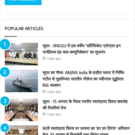
POPULAR ARTICLES
सूरत : VNSGU में एक वर्षीय ‘सर्टिफिकेट प्रोग्राम इन
जर्नलिज्म एंड मास कम्युनिकेशन’ का शुभारंभ
1 day ago
सूरत का गौरव: AM/NS India के हज़ीरा प्लान्ट में निर्मित
स्टील से सुसज्जित भारतीय नौसेना का नवीनतम युद्धोपात
INS मालवण
1 day ago
सूरत : 15 अगस्त के जिला स्तरीय स्वतंत्रता दिवस समारोह
की तैयारियां तेज
1 day ago
80वें स्वतंत्रता दिवस पर भाजपा का ‘हर घर तिरंगा’ अभियान
तेज, 10 अगस्त से निकलेगी भव्य तिरंगा यात्रा