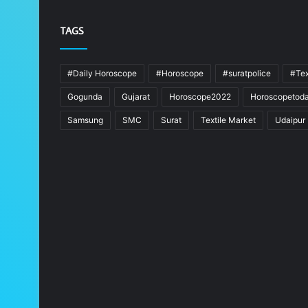
TAGS
#Daily Horoscope
#Horoscope
#suratpolice
#Tex
Gogunda
Gujarat
Horoscope2022
Horoscopetod
Samsung
SMC
Surat
Textile Market
Udaipur