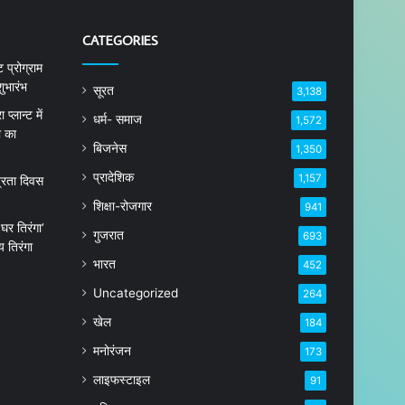
CATEGORIES
 प्रोग्राम
ुभारंभ
सूरत
3,138
्लान्ट में
धर्म- समाज
1,572
ा का
बिजनेस
1,350
प्रादेशिक
1,157
त्रता दिवस
शिक्षा-रोजगार
941
घर तिरंगा’
गुजरात
693
 तिरंगा
भारत
452
Uncategorized
264
खेल
184
मनोरंजन
173
लाइफस्टाइल
91