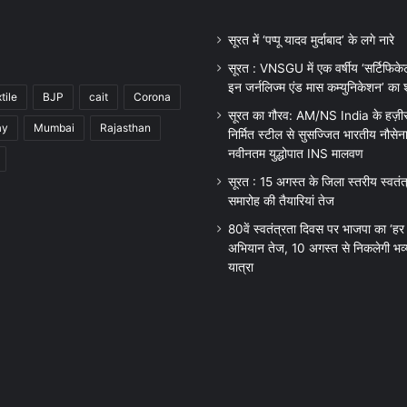
सूरत में ‘पप्पू यादव मुर्दाबाद’ के लगे नारे
सूरत : VNSGU में एक वर्षीय ‘सर्टिफिकेट
इन जर्नलिज्म एंड मास कम्युनिकेशन’ का श
tile
BJP
cait
Corona
सूरत का गौरव: AM/NS India के हज़ीरा प
ay
Mumbai
Rajasthan
निर्मित स्टील से सुसज्जित भारतीय नौसेन
नवीनतम युद्धोपात INS मालवण
सूरत : 15 अगस्त के जिला स्तरीय स्वतं
समारोह की तैयारियां तेज
80वें स्वतंत्रता दिवस पर भाजपा का ‘हर 
अभियान तेज, 10 अगस्त से निकलेगी भव्य
यात्रा