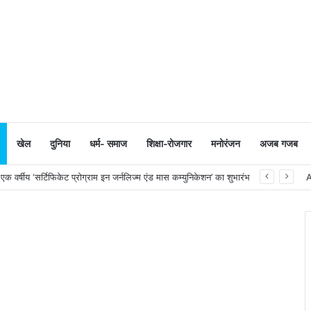
खेल
दुनिया
धर्म- समाज
शिक्षा-रोजगार
मनोरंजन
अजब गजब
 वर्षीय ‘सर्टिफिकेट प्रोग्राम इन जर्नलिज्म एंड मास कम्युनिकेशन’ का शुभारंभ