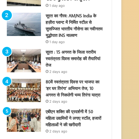
1 day ago
सूरत का गौरव: AM/NS India के
हज़ीरा प्लान्ट में निर्मित स्टील से
सुसज्जित भारतीय नौसेना का नवीनतम
युद्धोपात INS मालवण
1 day ago
सूरत : 15 अगस्त के जिला स्तरीय
स्वतंत्रता दिवस समारोह की तैयारियां
तेज
2 days ago
80वें स्वतंत्रता दिवस पर भाजपा का
‘हर घर तिरंगा’ अभियान तेज, 10
अगस्त से निकलेगी भव्य तिरंगा यात्रा
2 days ago
एबीएन शक्ति की प्रदर्शनी में 50
महिला उद्यमियों ने लगाए स्टॉल, हजारों
महिलाओं ने की खरीदारी
2 days ago