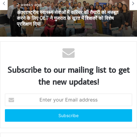
शिक्षा-रोजगार
3 weeks ago
2 weeks ago
द रेडियंट वर्ल्ड स्कूल में गोजु रियो ओकिनावनकान स्टेट कराटे
चैंपियनशिप 2026 का भव्य आयोजन
अंतरराष्ट्रीय स्वास्थ्य सेवाओं में करियर की तैयारी को मजबूत
करने के लिए OET ने गुजरात के सूरत में शिक्षकों को विशेष
प्रशिक्षण दिया
Subscribe to our mailing list to get
the new updates!
E
n
t
e
r
y
o