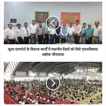
u
r
E
m
a
i
l
a
d
d
सूरत एयरपोर्ट के विकास कार्यों में स्थानीय वेंडरों को मिले प्राथमिकता:
r
अशोक जीरावाला
e
s
s