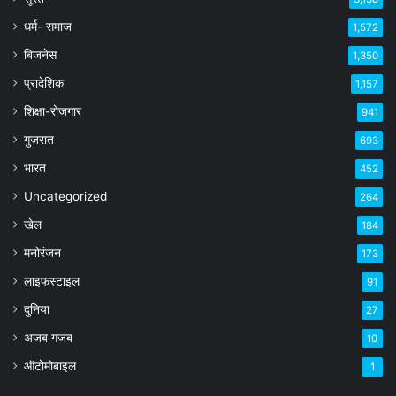
धर्म- समाज
1,572
बिजनेस
1,350
प्रादेशिक
1,157
शिक्षा-रोजगार
941
गुजरात
693
भारत
452
Uncategorized
264
खेल
184
मनोरंजन
173
लाइफस्टाइल
91
दुनिया
27
अजब गजब
10
ऑटोमोबाइल
1