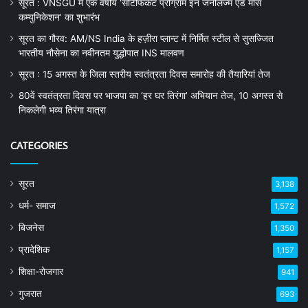
सूरत : VNSGU में एक वर्षीय ‘सर्टिफिकेट प्रोग्राम इन जर्नलिज्म एंड मास
कम्युनिकेशन’ का शुभारंभ
सूरत का गौरव: AM/NS India के हज़ीरा प्लान्ट में निर्मित स्टील से सुसज्जित
भारतीय नौसेना का नवीनतम युद्धोपात INS मालवण
सूरत : 15 अगस्त के जिला स्तरीय स्वतंत्रता दिवस समारोह की तैयारियां तेज
80वें स्वतंत्रता दिवस पर भाजपा का ‘हर घर तिरंगा’ अभियान तेज, 10 अगस्त से
निकलेगी भव्य तिरंगा यात्रा
CATEGORIES
सूरत
3,138
धर्म- समाज
1,572
बिजनेस
1,350
प्रादेशिक
1,157
शिक्षा-रोजगार
941
गुजरात
693