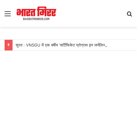
Menu
S
fo
सूरत : VNSGU में एक वर्षीय ‘सर्टिफिकेट प्रोग्राम इन जर्नलिज्म एंड मास कम्युनिकेशन’ का शुभारंभ