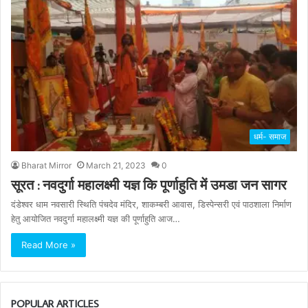
धर्म- समाज
Bharat Mirror
March 21, 2023
0
सूरत : नवदुर्गा महालक्ष्मी यज्ञ कि पूर्णाहुति में उमडा जन सागर
दंडेश्वर धाम नवसारी स्थिति पंचदेव मंदिर, शाकम्बरी आवास, डिस्पेन्सरी एवं पाठशाला निर्माण
हेतु आयोजित नवदुर्गा महालक्ष्मी यज्ञ की पूर्णाहुति आज…
Read More »
POPULAR ARTICLES