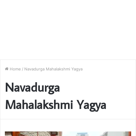
Home
/
Navadurga Mahalakshmi Yagya
Navadurga
Mahalakshmi Yagya