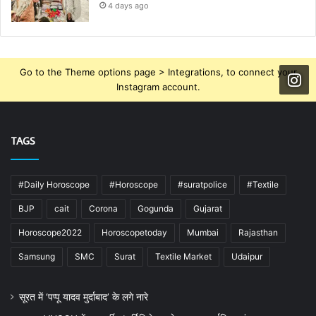
4 days ago
Go to the Theme options page > Integrations, to connect your
Instagram account.
TAGS
#Daily Horoscope
#Horoscope
#suratpolice
#Textile
BJP
cait
Corona
Gogunda
Gujarat
Horoscope2022
Horoscopetoday
Mumbai
Rajasthan
Samsung
SMC
Surat
Textile Market
Udaipur
सूरत में ‘पप्पू यादव मुर्दाबाद’ के लगे नारे