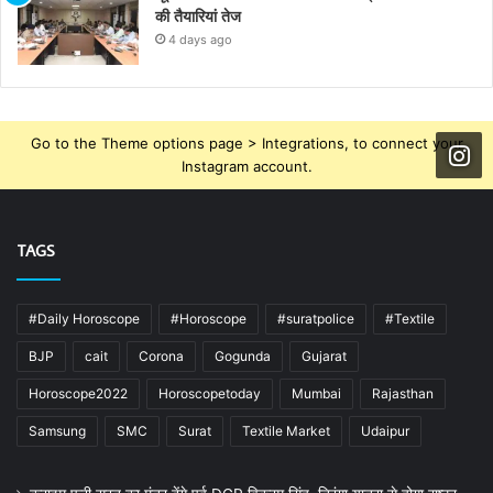
की तैयारियां तेज
4 days ago
Go to the Theme options page > Integrations, to connect your
Instagram account.
TAGS
#Daily Horoscope
#Horoscope
#suratpolice
#Textile
BJP
cait
Corona
Gogunda
Gujarat
Horoscope2022
Horoscopetoday
Mumbai
Rajasthan
Samsung
SMC
Surat
Textile Market
Udaipur