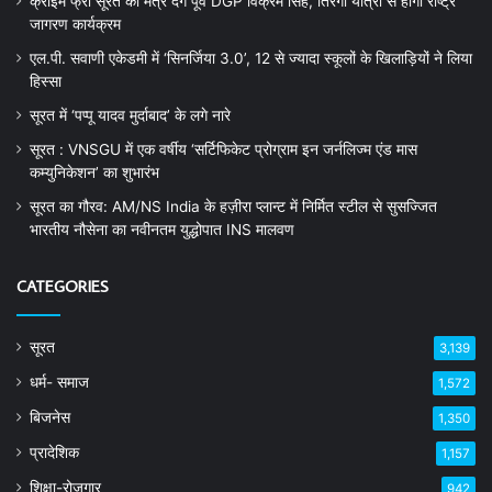
क्राइम फ्री सूरत का मंत्र देंगे पूर्व DGP विक्रम सिंह, तिरंगा यात्रा से होगा राष्ट्र
जागरण कार्यक्रम
एल.पी. सवाणी एकेडमी में ‘सिनर्जिया 3.0’, 12 से ज्यादा स्कूलों के खिलाड़ियों ने लिया
हिस्सा
सूरत में ‘पप्पू यादव मुर्दाबाद’ के लगे नारे
सूरत : VNSGU में एक वर्षीय ‘सर्टिफिकेट प्रोग्राम इन जर्नलिज्म एंड मास
कम्युनिकेशन’ का शुभारंभ
सूरत का गौरव: AM/NS India के हज़ीरा प्लान्ट में निर्मित स्टील से सुसज्जित
भारतीय नौसेना का नवीनतम युद्धोपात INS मालवण
CATEGORIES
सूरत
3,139
धर्म- समाज
1,572
बिजनेस
1,350
प्रादेशिक
1,157
शिक्षा-रोजगार
942