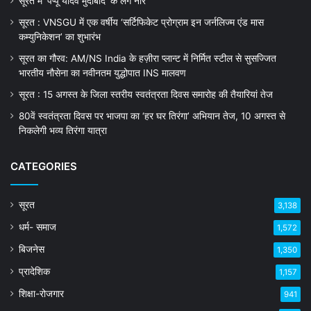
सूरत में ‘पप्पू यादव मुर्दाबाद’ के लगे नारे
सूरत : VNSGU में एक वर्षीय ‘सर्टिफिकेट प्रोग्राम इन जर्नलिज्म एंड मास
कम्युनिकेशन’ का शुभारंभ
सूरत का गौरव: AM/NS India के हज़ीरा प्लान्ट में निर्मित स्टील से सुसज्जित
भारतीय नौसेना का नवीनतम युद्धोपात INS मालवण
सूरत : 15 अगस्त के जिला स्तरीय स्वतंत्रता दिवस समारोह की तैयारियां तेज
80वें स्वतंत्रता दिवस पर भाजपा का ‘हर घर तिरंगा’ अभियान तेज, 10 अगस्त से
निकलेगी भव्य तिरंगा यात्रा
CATEGORIES
सूरत
3,138
धर्म- समाज
1,572
बिजनेस
1,350
प्रादेशिक
1,157
शिक्षा-रोजगार
941