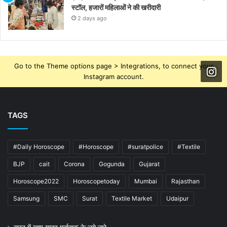
स्टॉल, हजारों महिलाओं ने की खरीदारी
2 days ago
Go to the Theme options page > Integrations, to connect your
Instagram account.
TAGS
#Daily Horoscope
#Horoscope
#suratpolice
#Textile
BJP
cait
Corona
Gogunda
Gujarat
Horoscope2022
Horoscopetoday
Mumbai
Rajasthan
Samsung
SMC
Surat
Textile Market
Udaipur