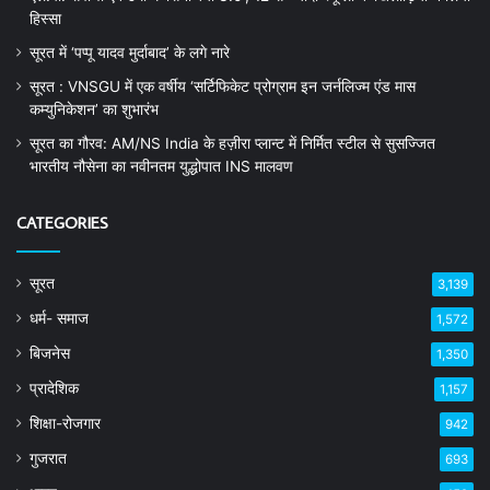
हिस्सा
सूरत में ‘पप्पू यादव मुर्दाबाद’ के लगे नारे
सूरत : VNSGU में एक वर्षीय ‘सर्टिफिकेट प्रोग्राम इन जर्नलिज्म एंड मास
कम्युनिकेशन’ का शुभारंभ
सूरत का गौरव: AM/NS India के हज़ीरा प्लान्ट में निर्मित स्टील से सुसज्जित
भारतीय नौसेना का नवीनतम युद्धोपात INS मालवण
CATEGORIES
सूरत
3,139
धर्म- समाज
1,572
बिजनेस
1,350
प्रादेशिक
1,157
शिक्षा-रोजगार
942
गुजरात
693