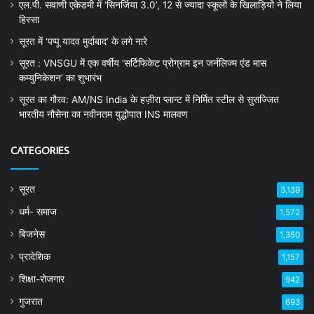
एल.पी. सवाणी एकेडमी में ‘सिनर्जिया 3.0’, 12 से ज्यादा स्कूलों के खिलाड़ियों ने लिया
हिस्सा
सूरत में ‘पप्पू यादव मुर्दाबाद’ के लगे नारे
सूरत : VNSGU में एक वर्षीय ‘सर्टिफिकेट प्रोग्राम इन जर्नलिज्म एंड मास
कम्युनिकेशन’ का शुभारंभ
सूरत का गौरव: AM/NS India के हज़ीरा प्लान्ट में निर्मित स्टील से सुसज्जित
भारतीय नौसेना का नवीनतम युद्धोपात INS मालवण
CATEGORIES
सूरत
3,139
धर्म- समाज
1,572
बिजनेस
1,350
प्रादेशिक
1,157
शिक्षा-रोजगार
942
गुजरात
693