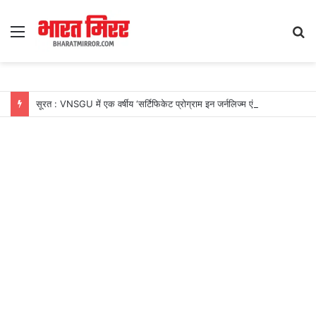
Menu
S
fo
सूरत : VNSGU में एक वर्षीय ‘सर्टिफिकेट प्रोग्राम इन जर्नलिज्म एंड मास कम्युनिकेशन’ का शुभारंभ