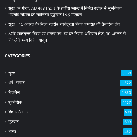
सूरत का गौरव: AM/NS India के हज़ीरा प्लान्ट में निर्मित स्टील से सुसज्जित
भारतीय नौसेना का नवीनतम युद्धोपात INS मालवण
सूरत : 15 अगस्त के जिला स्तरीय स्वतंत्रता दिवस समारोह की तैयारियां तेज
80वें स्वतंत्रता दिवस पर भाजपा का ‘हर घर तिरंगा’ अभियान तेज, 10 अगस्त से
निकलेगी भव्य तिरंगा यात्रा
CATEGORIES
सूरत
3,138
धर्म- समाज
1,572
बिजनेस
1,350
प्रादेशिक
1,157
शिक्षा-रोजगार
941
गुजरात
693
भारत
452