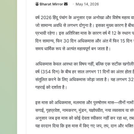
Bharat Mirror
S
May 14, 2026
e
वर्ष 2026 हिंदू पंचांग के अनुसार एक अनोखा और विशेष महत्व वा
n
जो सामान्य अवधि से लगभग दोगुना है। इसका मुख्य कारण है बी
d
प्रभावी रहेगा। इस अतिरिक्त मास के कारण वर्ष में 12 के स्थान 
a
n
दिन सामान्य, फिर 30 दिन अधिकमास और अंत में फिर 15 दिन साम
e
समय धार्मिक रूप से अत्यंत महत्वपूर्ण बन जाता है।
m
a
अधिकमास केवल आस्था का विषय नहीं, बल्कि एक सटीक खगोलीय 
i
वर्ष (354 दिन) के बीच हर साल लगभग 11 दिनों का अंतर होता ह
l
संतुलित करने के लिए अधिकमास जोड़ा जाता है। यह लगभग 32 
गहराई को दर्शाता है।
इस मास को अधिकमास, मलमास और पुरुषोत्तम मास—तीनों नामों स
सगाई, गृहप्रवेश, नामकरण, मुंडन, यज्ञोपवीत, नया व्यवसाय या सं
अनुसार जब इस मास को कोई देवता स्वीकार नहीं कर रहा था, तब भगवा
यह वरदान दिया कि इस मास में किए गए जप, तप, दान और भक्ति