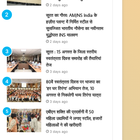
2 days ago
सूरत का गौरव: AM/NS India के
हज़ीरा प्लान्ट में निर्मित स्टील से
सुसज्जित भारतीय नौसेना का नवीनतम
युद्धोपात INS मालवण
2 days ago
सूरत : 15 अगस्त के जिला स्तरीय
स्वतंत्रता दिवस समारोह की तैयारियां
तेज
3 days ago
80वें स्वतंत्रता दिवस पर भाजपा का
‘हर घर तिरंगा’ अभियान तेज, 10
अगस्त से निकलेगी भव्य तिरंगा यात्रा
3 days ago
एबीएन शक्ति की प्रदर्शनी में 50
महिला उद्यमियों ने लगाए स्टॉल, हजारों
महिलाओं ने की खरीदारी
3 days ago