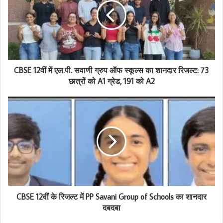
m
a
i
l
a
d
d
CBSE 12वीं में एल.पी. सवाणी ग्रुप ऑफ स्कूल्स का शानदार रिजल्ट: 73
r
छात्रों को A1 ग्रेड, 191 को A2
e
s
s
CBSE 12वीं के रिजल्ट में PP Savani Group of Schools का शानदार
दबदबा