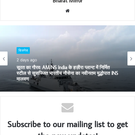
Bharat Mirror
W
e
b
s
i
t
बिजनेस
e
2 days ago
सूरत का गौरव: AM/NS India के हज़ीरा प्लान्ट में निर्मित
स्टील से सुसज्जित भारतीय नौसेना का नवीनतम युद्धोपात INS
मालवण
Subscribe to our mailing list to get