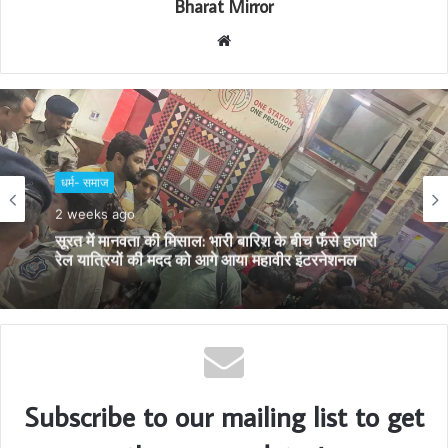
Bharat Mirror
W
e
b
s
i
t
e
धर्म- समाज
3 weeks ago
धर्म- समाज
आत्मा पर लगे दाग धोने का सुनहरा अवसर है चातुर्मास : साध्वी
2 weeks ago
मोक्षांजना श्रीजी
सूरत में मानवता की मिसाल: भारी बारिश के बीच फँसे हजारों
रेल यात्रियों की मदद को आगे आया महावीर इंटरनेशनल
Subscribe to our mailing list to get