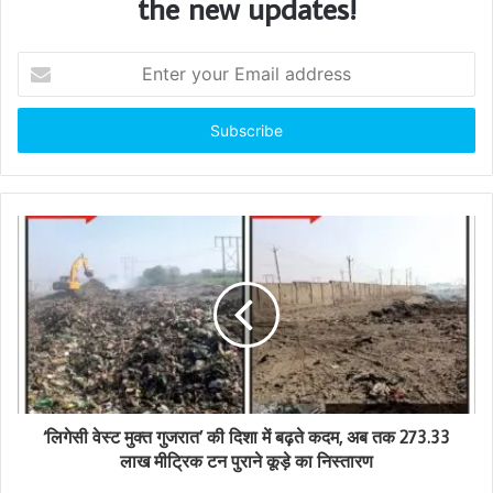
the new updates!
E
n
t
e
r
y
o
u
r
E
m
a
i
l
a
d
d
‘लिगेसी वेस्ट मुक्त गुजरात’ की दिशा में बढ़ते कदम, अब तक 273.33
r
लाख मीट्रिक टन पुराने कूड़े का निस्तारण
e