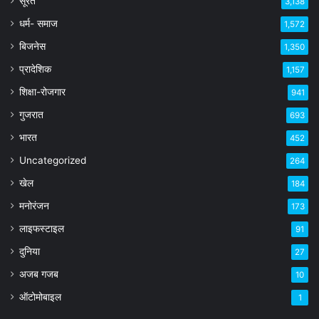
सूरत
3,138
धर्म- समाज
1,572
बिजनेस
1,350
प्रादेशिक
1,157
शिक्षा-रोजगार
941
गुजरात
693
भारत
452
Uncategorized
264
खेल
184
मनोरंजन
173
लाइफस्टाइल
91
दुनिया
27
अजब गजब
10
ऑटोमोबाइल
1