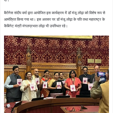
e
m
बैरोनेस संदीप वर्मा द्वारा आयोजित इस कार्यक्रम में डॉ मंजू लोढ़ा को विशेष रूप से
a
आमंत्रित किया गया था। इस अवसर पर डॉ मंजू लोढ़ा के पति तथा महाराष्ट्र के
i
कैबिनेट मंत्री मंगलप्रभात लोढ़ा भी उपस्थित रहे।
l