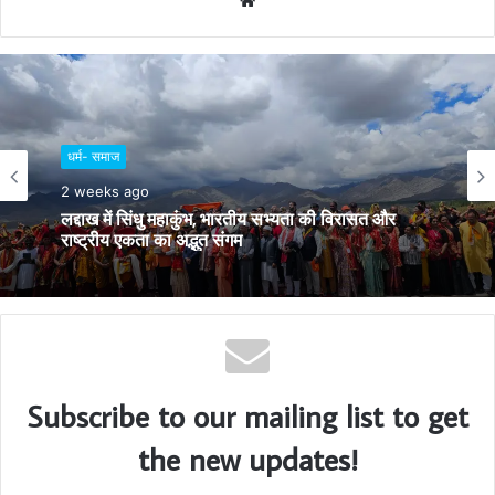
W
e
b
s
i
t
e
प्रादेशिक
June 23, 2026
धर्म- समाज
सांताक्रूज स्थित ‘द योगा इंस्टीट्यूट’ ने 12वें अंतरराष्ट्रीय
2 weeks ago
योग दिवस का जश्न देशभर में मनाया
लद्दाख में सिंधु महाकुंभ, भारतीय सभ्यता की विरासत और
राष्ट्रीय एकता का अद्भुत संगम
Subscribe to our mailing list to get
the new updates!