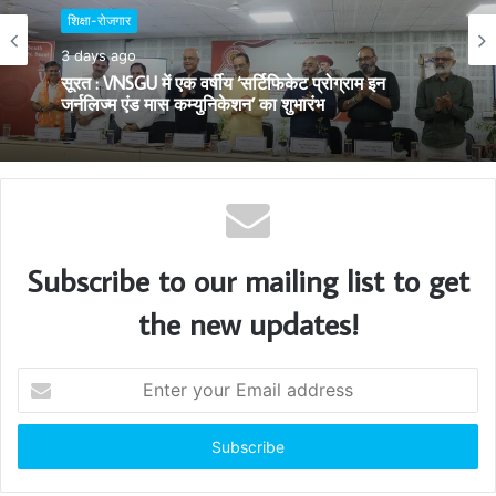
शिक्षा-रोजगार
e
शिक्षा-रोजगार
3 days ago
सूरत : VNSGU में एक वर्षीय ‘सर्टिफिकेट प्रोग्राम इन
2 weeks ago
जर्नलिज्म एंड मास कम्युनिकेशन’ का शुभारंभ
अंतरराष्ट्रीय स्वास्थ्य सेवाओं में करियर की तैयारी को मजबूत
करने के लिए OET ने गुजरात के सूरत में शिक्षकों को विशेष
प्रशिक्षण दिया
Subscribe to our mailing list to get
the new updates!
E
n
t
e
r
y