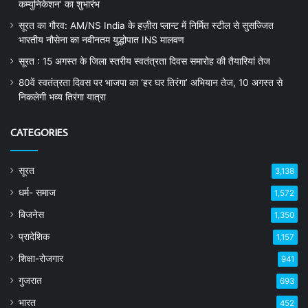
कम्युनिकेशन’ का शुभारंभ
सूरत का गौरव: AM/NS India के हज़ीरा प्लान्ट में निर्मित स्टील से सुसज्जित
भारतीय नौसेना का नवीनतम युद्धोपात INS मालवण
सूरत : 15 अगस्त के जिला स्तरीय स्वतंत्रता दिवस समारोह की तैयारियां तेज
80वें स्वतंत्रता दिवस पर भाजपा का ‘हर घर तिरंगा’ अभियान तेज, 10 अगस्त से
निकलेगी भव्य तिरंगा यात्रा
CATEGORIES
सूरत
3,138
धर्म- समाज
1,572
बिजनेस
1,350
प्रादेशिक
1,157
शिक्षा-रोजगार
941
गुजरात
693
भारत
452