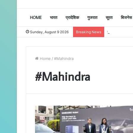
HOME
भारत
प्रादेशिक
गुजरात
सूरत
बिजनेस
एल.पी. सवाणी एकेडम
Sunday, August 9 2026
Breaking News
Home
/
#Mahindra
#Mahindra