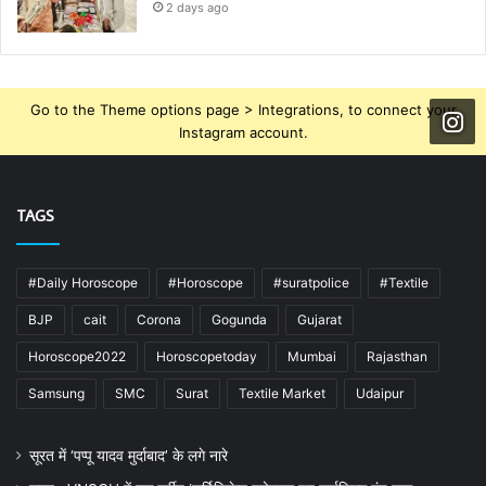
2 days ago
Go to the Theme options page > Integrations, to connect your
Instagram account.
TAGS
#Daily Horoscope
#Horoscope
#suratpolice
#Textile
BJP
cait
Corona
Gogunda
Gujarat
Horoscope2022
Horoscopetoday
Mumbai
Rajasthan
Samsung
SMC
Surat
Textile Market
Udaipur
सूरत में ‘पप्पू यादव मुर्दाबाद’ के लगे नारे