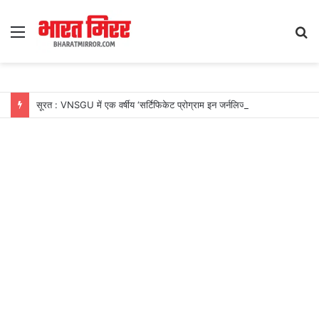
Menu
S
fo
सूरत : VNSGU में एक वर्षीय ‘सर्टिफिकेट प्रोग्राम इन जर्नलिज्म एंड मास कम्युनिकेशन’ का शुभारंभ