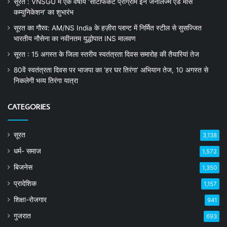
सूरत : VNSGU में एक वर्षीय ‘सर्टिफिकेट प्रोग्राम इन जर्नलिज्म एंड मास
कम्युनिकेशन’ का शुभारंभ
सूरत का गौरव: AM/NS India के हज़ीरा प्लान्ट में निर्मित स्टील से सुसज्जित
भारतीय नौसेना का नवीनतम युद्धोपात INS मालवण
सूरत : 15 अगस्त के जिला स्तरीय स्वतंत्रता दिवस समारोह की तैयारियां तेज
80वें स्वतंत्रता दिवस पर भाजपा का ‘हर घर तिरंगा’ अभियान तेज, 10 अगस्त से
निकलेगी भव्य तिरंगा यात्रा
CATEGORIES
सूरत
3,138
धर्म- समाज
1,572
बिजनेस
1,350
प्रादेशिक
1,157
शिक्षा-रोजगार
941
गुजरात
693