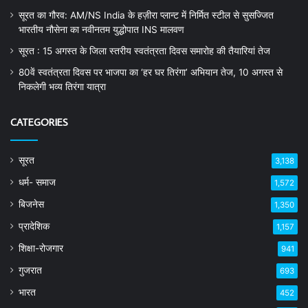
सूरत का गौरव: AM/NS India के हज़ीरा प्लान्ट में निर्मित स्टील से सुसज्जित
भारतीय नौसेना का नवीनतम युद्धोपात INS मालवण
सूरत : 15 अगस्त के जिला स्तरीय स्वतंत्रता दिवस समारोह की तैयारियां तेज
80वें स्वतंत्रता दिवस पर भाजपा का ‘हर घर तिरंगा’ अभियान तेज, 10 अगस्त से
निकलेगी भव्य तिरंगा यात्रा
CATEGORIES
सूरत
3,138
धर्म- समाज
1,572
बिजनेस
1,350
प्रादेशिक
1,157
शिक्षा-रोजगार
941
गुजरात
693
भारत
452