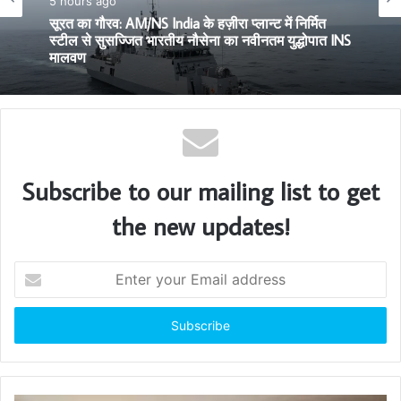
12 hours ago
5 hours ago
सूरत : 15 अगस्त के जिला स्तरीय स्वतंत्रता दिवस समारोह
की तैयारियां तेज
सूरत का गौरव: AM/NS India के हज़ीरा प्लान्ट में निर्मित
स्टील से सुसज्जित भारतीय नौसेना का नवीनतम युद्धोपात INS
मालवण
Subscribe to our mailing list to get
the new updates!
E
n
t
e
r
y
o