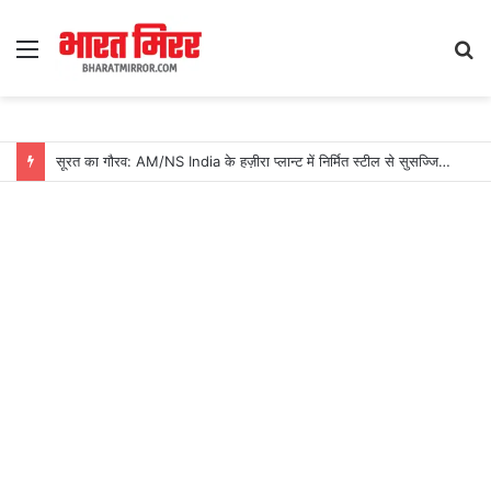
Menu
S
fo
सूरत का गौरव: AM/NS India के हज़ीरा प्लान्ट में निर्मित स्टील से सुसज्जित भारतीय नौसेना का नवीनतम युद्धोपात INS मालवण