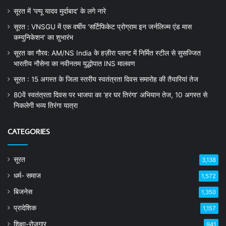
सूरत में ‘पप्पू यादव मुर्दाबाद’ के लगे नारे
सूरत : VNSGU में एक वर्षीय ‘सर्टिफिकेट प्रोग्राम इन जर्नलिज्म एंड मास
कम्युनिकेशन’ का शुभारंभ
सूरत का गौरव: AM/NS India के हज़ीरा प्लान्ट में निर्मित स्टील से सुसज्जित
भारतीय नौसेना का नवीनतम युद्धोपात INS मालवण
सूरत : 15 अगस्त के जिला स्तरीय स्वतंत्रता दिवस समारोह की तैयारियां तेज
80वें स्वतंत्रता दिवस पर भाजपा का ‘हर घर तिरंगा’ अभियान तेज, 10 अगस्त से
निकलेगी भव्य तिरंगा यात्रा
CATEGORIES
सूरत
3,138
धर्म- समाज
1,572
बिजनेस
1,350
प्रादेशिक
1,157
शिक्षा-रोजगार
941