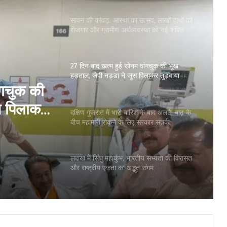
27 दिन बाद खत्म हुई सोनम वांगचुक की भूख
हड़ताल, जेपी नड्डा ने जूस पिलाकर तुड़वाया
उपवास
दक्षिण गुजरात में भारी बारिश के बाद अलर्ट, बाढ़ के
बीच महामारी रोकने के लिए सरकार सतर्क
 बाद
कने के
लद्दाख में सिंधु महाकुंभ, भारतीय सभ्यता की विरासत
और राष्ट्रीय एकता का अद्भुत संगम
ंगचुक की
सूरत की हवाई कनेक्टिविटी को मिलेगा नया विस्तार,
केंद्रीय विमानन मंत्री के सामने उठीं नई उड़ानों की
ूस पिलाकर
मांग
सावन की कांवड़: आस्था का उत्सव, लाखों हाथों को
रोजगार और ग्रामीण अर्थव्यवस्था को नई शक्ति