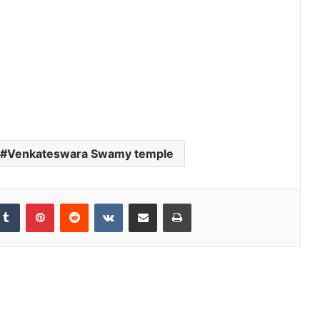
Venkateswara Swamy temple
Tumblr
Pinterest
Reddit
VKontakte
Share via Email
Print
सावन की कांवड़: आस्था का उत्सव, लाखों हाथों को
रोजगार और ग्रामीण अर्थव्यवस्था को नई शक्ति