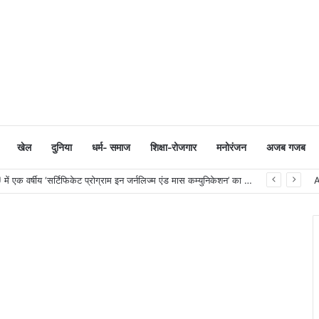
खेल
दुनिया
धर्म- समाज
शिक्षा-रोजगार
मनोरंजन
अजब गजब
सूरत : VNSGU में एक वर्षीय ‘सर्टिफिकेट प्रोग्राम इन जर्नलिज्म एंड मास कम्युनिकेशन’ का शुभारंभ