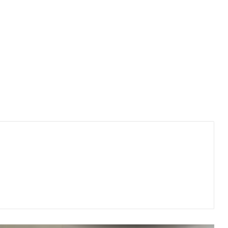
27 दिन बाद खत्म हुई सोनम वांगचुक की भूख
हड़ताल, जेपी नड्डा ने जूस पिलाकर तुड़वाया
उपवास
दक्षिण गुजरात में भारी बारिश के बाद अलर्ट, बाढ़ के
बीच महामारी रोकने के लिए सरकार सतर्क
लद्दाख में सिंधु महाकुंभ, भारतीय सभ्यता की विरासत
और राष्ट्रीय एकता का अद्भुत संगम
सूरत की हवाई कनेक्टिविटी को मिलेगा नया विस्तार,
केंद्रीय विमानन मंत्री के सामने उठीं नई उड़ानों की
मांग
सावन की कांवड़: आस्था का उत्सव, लाखों हाथों को
रोजगार और ग्रामीण अर्थव्यवस्था को नई शक्ति