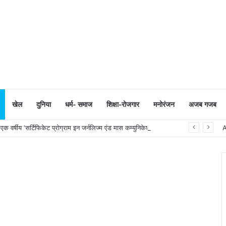
खेल
दुनिया
धर्म- समाज
शिक्षा-रोजगार
मनोरंजन
अजब गजब
 वर्षीय ‘सर्टिफिकेट प्रोग्राम इन जर्नलिज्म एंड मास कम्युनिकेशन’ का शुभारंभ