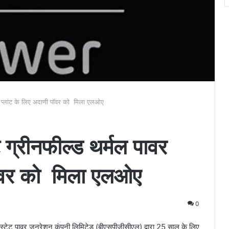
वर प्लांट के लिए अदाणी पॉवर को मिला एलओए
ट ग्रीनफील्ड थर्मल पावर
पॉवर को मिला एलओए
0
 स्टेट पावर जनरेशन कंपनी लिमिटेड (बीएसपीजीसीएल) द्वारा 25 साल के लिए