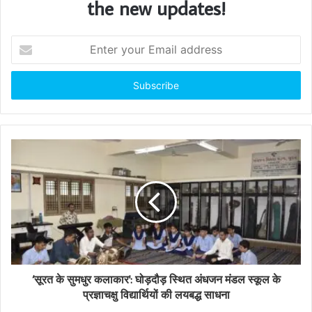
the new updates!
E
n
t
e
r
y
o
u
r
E
m
a
i
l
a
d
d
‘सूरत के सुमधुर कलाकार': घोड़दौड़ स्थित अंधजन मंडल स्कूल के
r
प्रज्ञाचक्षु विद्यार्थियों की लयबद्ध साधना
e