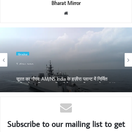
Bharat Mirror
W
e
b
s
i
t
बिजनेस
e
1 day ago
सूरत का गौरव: AM/NS India के हज़ीरा प्लान्ट में निर्मित
स्टील से सुसज्जित भारतीय नौसेना का नवीनतम युद्धोपात INS
मालवण
Subscribe to our mailing list to get