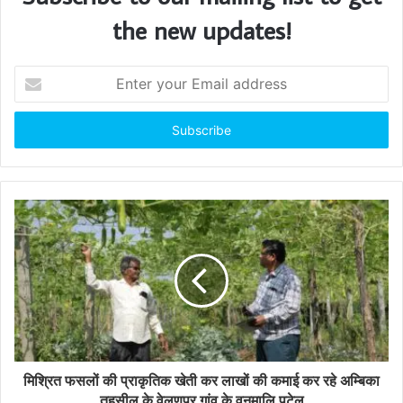
the new updates!
E
n
t
e
r
y
o
u
r
E
m
a
i
l
a
d
d
मिश्रित फसलों की प्राकृतिक खेती कर लाखों की कमाई कर रहे अम्बिका
r
तहुसील के वेलणपुर गांव के वनमालि पटेल