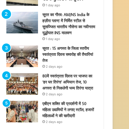
1 day ago
सूरत का गौरव: AM/NS India के
हज़ीरा प्लान्ट में निर्मित स्टील से
सुसज्जित भारतीय नौसेना का नवीनतम
युद्धोपात INS मालवण
1 day ago
सूरत : 15 अगस्त के जिला स्तरीय
स्वतंत्रता दिवस समारोह की तैयारियां
तेज
2 days ago
80वें स्वतंत्रता दिवस पर भाजपा का
‘हर घर तिरंगा’ अभियान तेज, 10
अगस्त से निकलेगी भव्य तिरंगा यात्रा
2 days ago
एबीएन शक्ति की प्रदर्शनी में 50
महिला उद्यमियों ने लगाए स्टॉल, हजारों
महिलाओं ने की खरीदारी
2 days ago