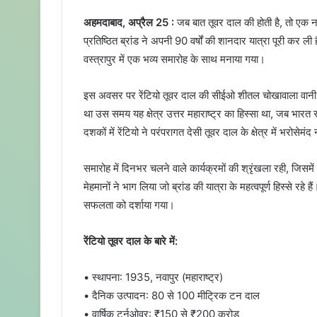
e
अहमदाबाद, अप्रैल 25 :
जब बात तूवर दाल की होती है, तो एक न
n
प्रतिष्ठित ब्रांड ने अपनी 90 वर्षों की शानदार यात्रा पूरी क
d
वस्त्रापुर में एक भव्य समारोह के साथ मनाया गया।
a
n
e
इस अवसर पर रेंटियो तूवर दाल की सीईओ शीतल चोखावाला वानी ने बत
m
था उस समय यह क्षेत्र उत्तर महाराष्ट्र का हिस्सा था, जब भारत
a
दशकों में रेंटियो ने परंपरागत देसी तूवर दाल के क्षेत्र में भरोसेम
i
l
समारोह में दिनभर चलने वाले कार्यक्रमों की श्रृंखला रही, जिसमे
मेहमानों ने भाग लिया जो ब्रांड की यात्रा के महत्वपूर्ण हिस्से 
सफलता को दर्शाया गया।
रेंटियो तूवर दाल के बारे में:
• स्थापना: 1935, नवापुर (महाराष्ट्र)
• दैनिक उत्पादन: 80 से 100 मीट्रिक टन दाल
• वार्षिक टर्नओवर: ₹150 से ₹200 करोड़