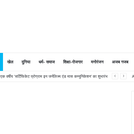
खेल
दुनिया
धर्म- समाज
शिक्षा-रोजगार
मनोरंजन
अजब गजब
 वर्षीय ‘सर्टिफिकेट प्रोग्राम इन जर्नलिज्म एंड मास कम्युनिकेशन’ का शुभारंभ