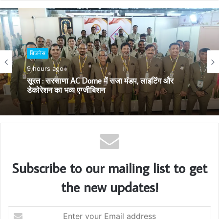
b
s
i
t
बिजनेस
e
4 days ago
बिजनेस
सूरत का गौरव: AM/NS India के हज़ीरा प्लान्ट में निर्मित
स्टील से सुसज्जित भारतीय नौसेना का नवीनतम युद्धोपात INS
9 hours ago
मालवण
सूरत : सरसाणा AC Dome में सजा मंडप, लाइटिंग और
डेकोरेशन का भव्य एग्जीबिशन
Subscribe to our mailing list to get
the new updates!
E